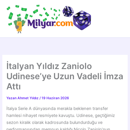
İçeriğe
atla
İtalyan Yıldız Zaniolo
Udinese’ye Uzun Vadeli İmza
Attı
Yazan
Ahmet Yıldız
/
19 Haziran 2026
İtalya Serie A dünyasında merakla beklenen transfer
hamlesi nihayet resmiyete kavuştu. Udinese, geçtiğimiz
sezon kiralık olarak kadrosunda bulundurduğu ve
performansından memnun kaldığı Nicolo Zaniolo’nun