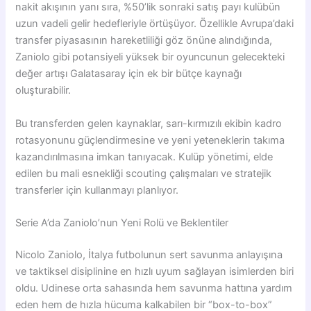
nakit akışının yanı sıra, %50’lik sonraki satış payı kulübün
uzun vadeli gelir hedefleriyle örtüşüyor. Özellikle Avrupa’daki
transfer piyasasının hareketliliği göz önüne alındığında,
Zaniolo gibi potansiyeli yüksek bir oyuncunun gelecekteki
değer artışı Galatasaray için ek bir bütçe kaynağı
oluşturabilir.
Bu transferden gelen kaynaklar, sarı-kırmızılı ekibin kadro
rotasyonunu güçlendirmesine ve yeni yeteneklerin takıma
kazandırılmasına imkan tanıyacak. Kulüp yönetimi, elde
edilen bu mali esnekliği scouting çalışmaları ve stratejik
transferler için kullanmayı planlıyor.
Serie A’da Zaniolo’nun Yeni Rolü ve Beklentiler
Nicolo Zaniolo, İtalya futbolunun sert savunma anlayışına
ve taktiksel disiplinine en hızlı uyum sağlayan isimlerden biri
oldu. Udinese orta sahasında hem savunma hattına yardım
eden hem de hızla hücuma kalkabilen bir “box-to-box”