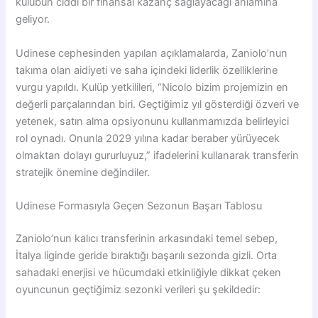
kulübün ciddi bir finansal kazanç sağlayacağı anlamına
geliyor.
Udinese cephesinden yapılan açıklamalarda, Zaniolo’nun
takıma olan aidiyeti ve saha içindeki liderlik özelliklerine
vurgu yapıldı. Kulüp yetkilileri, “Nicolo bizim projemizin en
değerli parçalarından biri. Geçtiğimiz yıl gösterdiği özveri ve
yetenek, satın alma opsiyonunu kullanmamızda belirleyici
rol oynadı. Onunla 2029 yılına kadar beraber yürüyecek
olmaktan dolayı gururluyuz,” ifadelerini kullanarak transferin
stratejik önemine değindiler.
Udinese Formasıyla Geçen Sezonun Başarı Tablosu
Zaniolo’nun kalıcı transferinin arkasındaki temel sebep,
İtalya liginde geride bıraktığı başarılı sezonda gizli. Orta
sahadaki enerjisi ve hücumdaki etkinliğiyle dikkat çeken
oyuncunun geçtiğimiz sezonki verileri şu şekildedir: