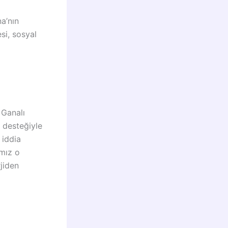
a’nın
si, sosyal
 Ganalı
n desteğiyle
 iddia
ımız o
jiden