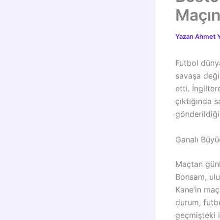
Maçın
Yazan
Ahmet Y
Futbol düny
savaşa değil
etti. İngilt
çıktığında 
gönderildiği
Ganalı Büyü
Maçtan günl
Bonsam, ulus
Kane’in maç
durum, futb
geçmişteki i