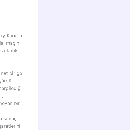
ry Kane’in
da, maçın
zı kritik
net bir gol
şürdü.
sergilediği
ı.
meyen bir
bu sonuç
aretlerini