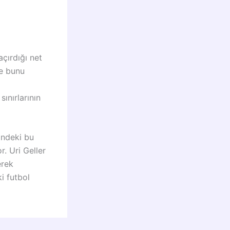
çırdığı net
se bunu
ınırlarının
indeki bu
. Uri Geller
erek
 futbol