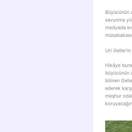
Büyücünün am
savunma yük
medyada kıs
müsabakasın
Uri Geller’i
Hikâye bura
büyücünün aç
bilinen Gelle
ederek karşı
meşhur odakl
koruyacağın