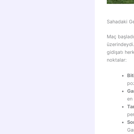
Sahadaki Ge
Maç başladı
üzerindeydi.
gidişatı her
noktalar:
Bit
po
Ga
en 
Tar
pen
So
Gan