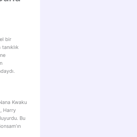
l bir
 tanıklık
ine
en
ndaydı.
n Nana Kwaku
, Harry
duyurdu. Bu
Bonsam’ın