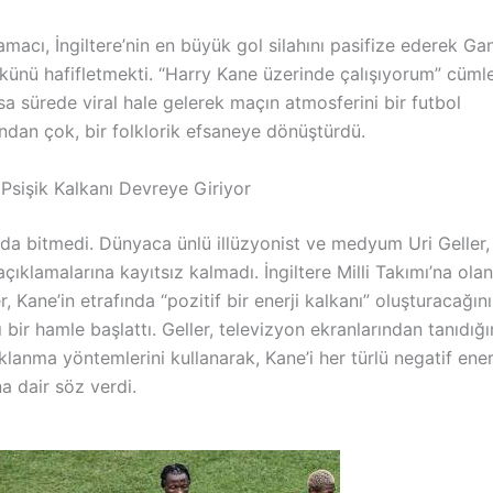
acı, İngiltere’nin en büyük gol silahını pasifize ederek Gan
ünü hafifletmekti. “Harry Kane üzerinde çalışıyorum” cümle
a sürede viral hale gelerek maçın atmosferini bir futbol
dan çok, bir folklorik efsaneye dönüştürdü.
n Psişik Kalkanı Devreye Giriyor
da bitmedi. Dünyaca ünlü illüzyonist ve medyum Uri Geller,
ıklamalarına kayıtsız kalmadı. İngiltere Milli Takımı’na ola
r, Kane’in etrafında “pozitif bir enerji kalkanı” oluşturacağını
 bir hamle başlattı. Geller, televizyon ekranlarından tanıdığ
anma yöntemlerini kullanarak, Kane’i her türlü negatif ener
a dair söz verdi.