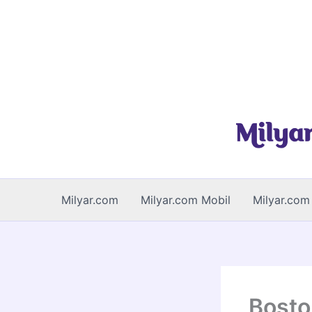
İçeriğe
atla
Milyar.com
Milyar.com Mobil
Milyar.com 
Bosto