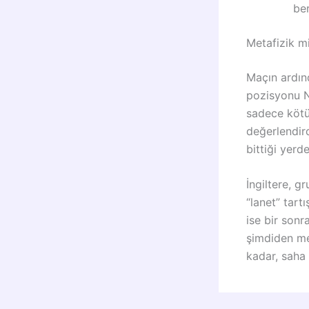
ber
Metafizik mi
Maçın ardın
pozisyonu N
sadece kötü
değerlendird
bittiği yerd
İngiltere, g
“lanet” tart
ise bir sonr
şimdiden m
kadar, saha 