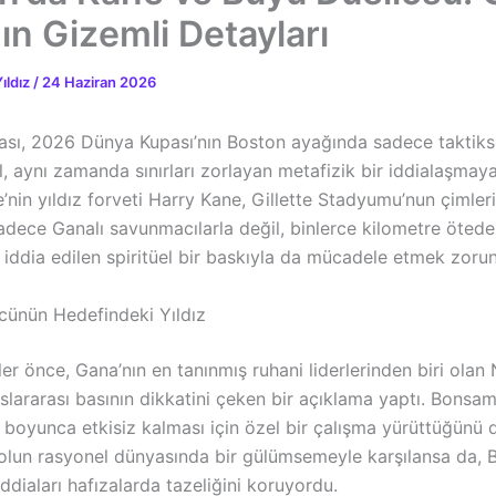
ın Gizemli Detayları
ıldız
/
24 Haziran 2026
ası, 2026 Dünya Kupası’nın Boston ayağında sadece taktikse
, aynı zamanda sınırları zorlayan metafizik bir iddialaşmaya
ere’nin yıldız forveti Harry Kane, Gillette Stadyumu’nun çimler
sadece Ganalı savunmacılarla değil, binlerce kilometre öted
 iddia edilen spiritüel bir baskıyla da mücadele etmek zoru
cünün Hedefindeki Yıldız
er önce, Gana’nın en tanınmış ruhani liderlerinden biri ola
lararası basının dikkatini çeken bir açıklama yaptı. Bonsam
 boyunca etkisiz kalması için özel bir çalışma yürüttüğünü 
olun rasyonel dünyasında bir gülümsemeyle karşılansa da, 
ddiaları hafızalarda tazeliğini koruyordu.