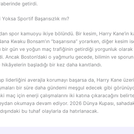
aberinde getirdi.
 Yoksa Sportif Başarısızlık mı?
dan spor kamuoyu ikiye bölündü. Bir kesim, Harry Kane’in ka
ana Kwaku Bonsam’ın “başarısına” yorarken, diğer kesim i
 bir gün ve yoğun maç trafiğinin getirdiği yorgunluk olarak
i. Ancak Boston’daki o yağmurlu gecede, bilimin ve sporun s
e hikâyelerin başladığı bir kez daha kanıtlandı.
rup liderliğini averajla korumayı başarsa da, Harry Kane üzer
ışmaları bir süre daha gündemi meşgul edecek gibi görünüyor
aki maç için enerji çalışmalarını iki katına çıkaracağını belirt
eydan okumaya devam ediyor. 2026 Dünya Kupası, sahadaki
dışındaki bu tuhaf olaylarla da hatırlanacak.