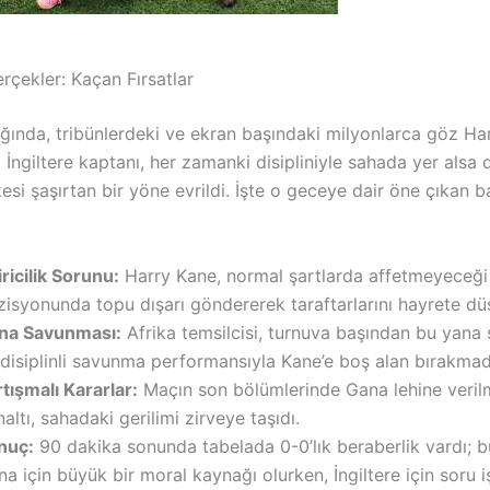
rçekler: Kaçan Fırsatlar
ğında, tribünlerdeki ve ekran başındaki milyonlarca göz Har
 İngiltere kaptanı, her zamanki disipliniyle sahada yer alsa 
kesi şaşırtan bir yöne evrildi. İşte o geceye dair öne çıkan ba
iricilik Sorunu:
Harry Kane, normal şartlarda affetmeyeceği 
zisyonunda topu dışarı göndererek taraftarlarını hayrete dü
na Savunması:
Afrika temsilcisi, turnuva başından bu yana 
disiplinli savunma performansıyla Kane’e boş alan bırakmad
tışmalı Kararlar:
Maçın son bölümlerinde Gana lehine veril
altı, sahadaki gerilimi zirveye taşıdı.
nuç:
90 dakika sonunda tabelada 0-0’lık beraberlik vardı; 
a için büyük bir moral kaynağı olurken, İngiltere için soru iş