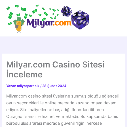
İçeriğe
atla
Milyar.com Casino Sitesi
İnceleme
Yazan
milyarparacık
/
28 Şubat 2024
Milyar.com casino sitesi üyelerine sunmuş olduğu eğlenceli
oyun seçenekleri ile online mecrada kazandırmaya devam
ediyor. Site faaliyetlerine başladığı ilk andan itibaren
Curaçao lisansı ile hizmet vermektedir. Bu kapsamda bahis
bürosu uluslararası mecrada güvenilirliğini herkese