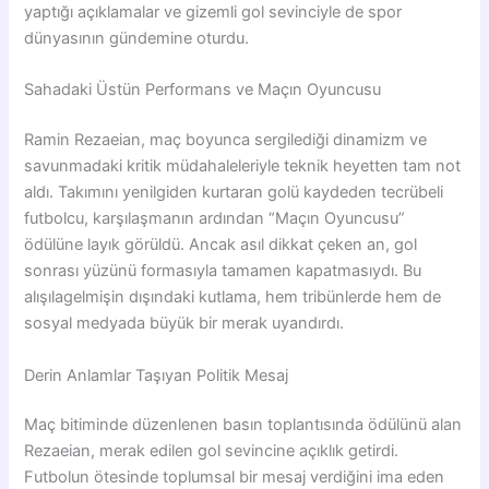
yaptığı açıklamalar ve gizemli gol sevinciyle de spor
dünyasının gündemine oturdu.
Sahadaki Üstün Performans ve Maçın Oyuncusu
Ramin Rezaeian, maç boyunca sergilediği dinamizm ve
savunmadaki kritik müdahaleleriyle teknik heyetten tam not
aldı. Takımını yenilgiden kurtaran golü kaydeden tecrübeli
futbolcu, karşılaşmanın ardından “Maçın Oyuncusu”
ödülüne layık görüldü. Ancak asıl dikkat çeken an, gol
sonrası yüzünü formasıyla tamamen kapatmasıydı. Bu
alışılagelmişin dışındaki kutlama, hem tribünlerde hem de
sosyal medyada büyük bir merak uyandırdı.
Derin Anlamlar Taşıyan Politik Mesaj
Maç bitiminde düzenlenen basın toplantısında ödülünü alan
Rezaeian, merak edilen gol sevincine açıklık getirdi.
Futbolun ötesinde toplumsal bir mesaj verdiğini ima eden