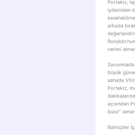
Portekiz, İ
iyilerinden 
esnetebilme
arkada bıra
değerlendirm
Ronaldo’nun 
verimi almas
Savunmada Ru
büyük güven
sahada Viti
Portekiz, ma
dakikalarınd
açısından P
bulur” senar
Bahisçiler İ