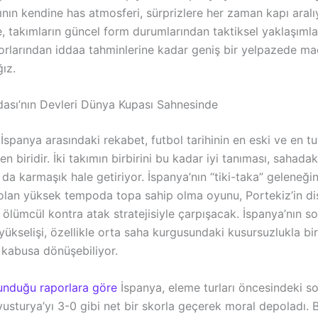
ının kendine has atmosferi, sürprizlere her zaman kapı aralı
, takımların güncel form durumlarından taktiksel yaklaşımla
porlarından iddaa tahminlerine kadar geniş bir yelpazede m
ğız.
dası’nın Devleri Dünya Kupası Sahnesinde
İspanya arasındaki rekabet, futbol tarihinin en eski ve en tu
en biridir. İki takımın birbirini bu kadar iyi tanıması, sahadak
da karmaşık hale getiriyor. İspanya’nın “tiki-taka” geleneğ
olan yüksek tempoda topa sahip olma oyunu, Portekiz’in disi
ölümcül kontra atak stratejisiyle çarpışacak. İspanya’nın s
kselişi, özellikle orta saha kurgusundaki kusursuzlukla bir
n kabusa dönüşebiliyor.
sunduğu raporlara göre
İspanya, eleme turları öncesindeki so
usturya’yı 3-0 gibi net bir skorla geçerek moral depoladı. B