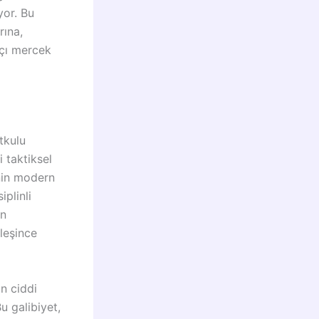
yor. Bu
rına,
açı mercek
tkulu
i taktiksel
inin modern
plinli
on
leşince
n ciddi
u galibiyet,