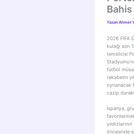
Bahis
Yazan
Ahmet Y
2026 FIFA D
kulağı son 1
temsilcisi 
Stadyumu’nda
futbol müsab
rekabetin ye
oynanacak bu
cazip durak
İspanya, gr
favorilerind
yıldızlarını
öncesinde sp