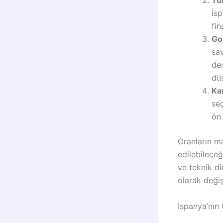
İsp
fin
Go
sav
de
dü
Kar
seç
ön
Oranların m
edilebilece
ve teknik di
olarak değişt
İspanya’nın 