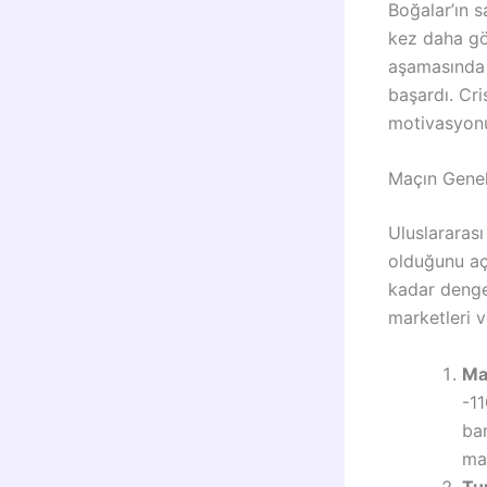
Boğalar’ın 
kez daha gö
aşamasında 
başardı. Cr
motivasyonu
Maçın Genel
Uluslararası
olduğunu açı
kadar denge
marketleri v
Ma
-11
ban
maç
Tu