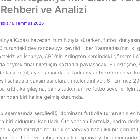
 Rehberi ve Analizi
ıldız
/
6 Temmuz 2026
ünya Kupası heyecanı tüm hızıyla sürerken, futbol dünyası
6 turundaki dev randevuya çevrildi. İber Yarımadası’nın iki 
Portekiz ve İspanya, ABD’nin Arlington kentindeki görkemli 
 çeyrek final bileti için kozlarını paylaşacak. Bu eşleşme,
akası değil, aynı zamanda iki farklı oyun felsefesinin ve kö
şil sahadaki yansıması olarak nitelendiriliyor. 6 Temmuz 20
 kritik karşılaşma, bahis tutkunları ve futbolseverler için 
larından biri haline gelmiş durumda.
up aşamasında sergilediği dominant futbolla turnuvanın en 
en biri olduğunu kanıtladı. Öte yandan Portekiz, kadro derin
n anlık çözümleriyle her türlü senaryoya hazırlıklı bir görüntü
or otoriteleri ve bahis piyasaları İspanya’yı bir adım önde