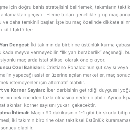
me için doğru bahis stratejisini belirlemek, takımların takti
ni anlamaktan geçiyor. Eleme turları genellikle grup maçları
 ve daha temkinli başlar. İşte bu maç özelinde dikkate alın
 kilit faktörler:
 Yarı Dengesi:
İki takımın da birbirine üstünlük kurma çabası
ikada meyve vermeyebilir. “İlk yarı beraberlik” seçeneği, b
siyonlu maçlarda istatistiksel olarak öne çıkıyor.
uncu Özel Bahisleri:
Cristiano Ronaldo’nun şut sayısı veya
al’ın yapacağı asistler üzerine açılan marketler, maç sonuc
mek istemeyenler için alternatif olabilir.
t ve Korner Sayıları:
İber derbisinin getirdiği duygusal yoğ
ısının beklenenden fazla olmasına neden olabilir. Ayrıca İsp
at akınları korner sayısını yukarı çekecektir.
atma İhtimali:
Maçın 90 dakikasının 1-1 gibi bir skorla bitip
mesi, iki takımın birbirine olan taktiksel üstünlük kuramama
 sonucu olabilir.