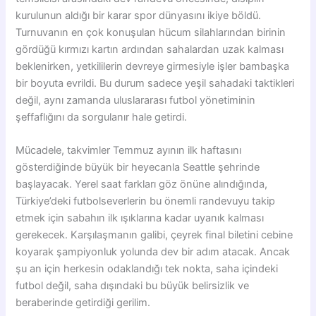
kurulunun aldığı bir karar spor dünyasını ikiye böldü.
Turnuvanın en çok konuşulan hücum silahlarından birinin
gördüğü kırmızı kartın ardından sahalardan uzak kalması
beklenirken, yetkililerin devreye girmesiyle işler bambaşka
bir boyuta evrildi. Bu durum sadece yeşil sahadaki taktikleri
değil, aynı zamanda uluslararası futbol yönetiminin
şeffaflığını da sorgulanır hale getirdi.
Mücadele, takvimler Temmuz ayının ilk haftasını
gösterdiğinde büyük bir heyecanla Seattle şehrinde
başlayacak. Yerel saat farkları göz önüne alındığında,
Türkiye’deki futbolseverlerin bu önemli randevuyu takip
etmek için sabahın ilk ışıklarına kadar uyanık kalması
gerekecek. Karşılaşmanın galibi, çeyrek final biletini cebine
koyarak şampiyonluk yolunda dev bir adım atacak. Ancak
şu an için herkesin odaklandığı tek nokta, saha içindeki
futbol değil, saha dışındaki bu büyük belirsizlik ve
beraberinde getirdiği gerilim.