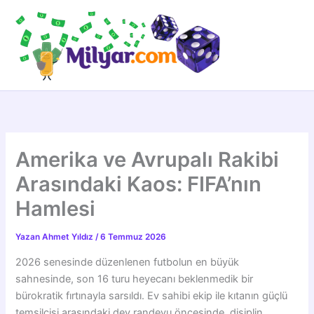
İçeriğe
atla
Amerika ve Avrupalı Rakibi
Arasındaki Kaos: FIFA’nın
Hamlesi
Yazan
Ahmet Yıldız
/
6 Temmuz 2026
2026 senesinde düzenlenen futbolun en büyük
sahnesinde, son 16 turu heyecanı beklenmedik bir
bürokratik fırtınayla sarsıldı. Ev sahibi ekip ile kıtanın güçlü
temsilcisi arasındaki dev randevu öncesinde, disiplin