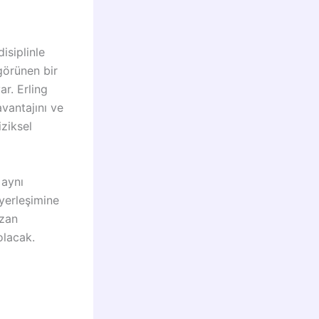
isiplinle
görünen bir
r. Erling
vantajını ve
iziksel
 aynı
yerleşimine
ızan
olacak.