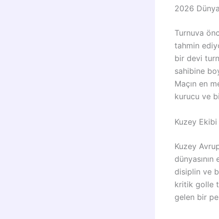
2026 Dünya 
Turnuva önce
tahmin ediyo
bir devi tur
sahibine bo
Maçın en mer
kurucu ve bi
Kuzey Ekibi 
Kuzey Avrupa
dünyasının e
disiplin ve 
kritik golle
gelen bir pe