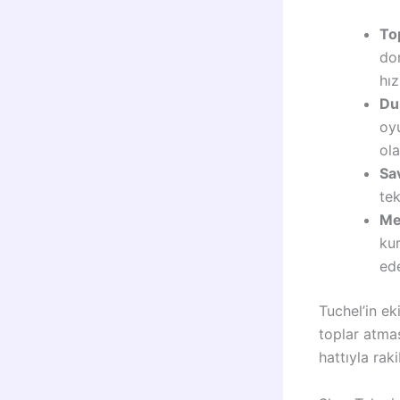
To
do
hız
Du
oyu
ola
Sa
tek
Me
ku
ede
Tuchel’in ek
toplar atma
hattıyla rak