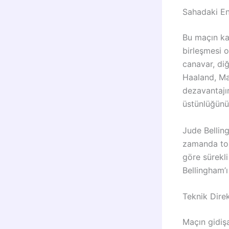
Sahadaki En 
Bu maçın kad
birleşmesi 
canavar, diğ
Haaland, Ma
dezavantajın
üstünlüğünü
Jude Bellin
zamanda top
göre sürekli
Bellingham’ı
Teknik Direk
Maçın gidişa