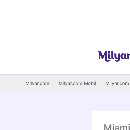
İçeriğe
atla
Milyar.com
Milyar.com Mobil
Milyar.com 
Miami