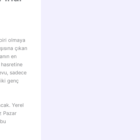
biri olmaya
şısına çıkan
anın en
 hasretine
evu, sadece
iki genç
cak. Yerel
z Pazar
 bu