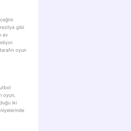
eceğini
rezilya gibi
n ev
diyor.
 tarafın oyun
utbol
n oyun,
lduğu iki
aniyelerinde