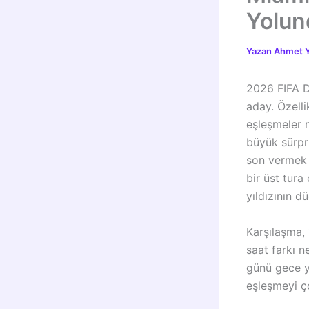
Yolun
Yazan
Ahmet Y
2026 FIFA D
aday. Özelli
eşleşmeler 
büyük sürpri
son vermek 
bir üst tur
yıldızının d
Karşılaşma,
saat farkı 
günü gece ya
eşleşmeyi ço