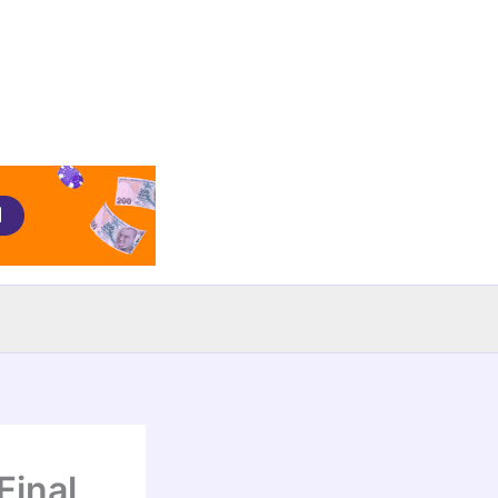
Final