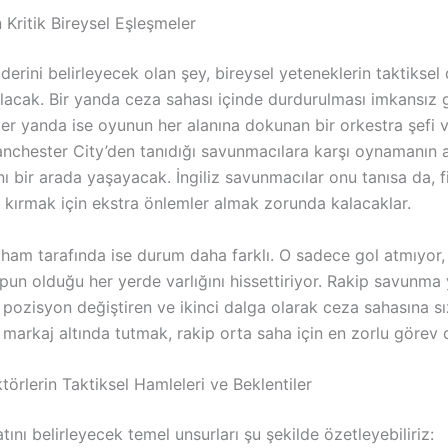
Kritik Bireysel Eşleşmeler
erini belirleyecek olan şey, bireysel yeteneklerin taktiksel d
olacak. Bir yanda ceza sahası içinde durdurulması imkansız 
er yanda ise oyunun her alanına dokunan bir orkestra şefi va
nchester City’den tanıdığı savunmacılara karşı oynamanın a
ı bir arada yaşayacak. İngiliz savunmacılar onu tanısa da, f
 kırmak için ekstra önlemler almak zorunda kalacaklar.
gham tarafında ise durum daha farklı. O sadece gol atmıyor,
un olduğu her yerde varlığını hissettiriyor. Rakip savunma 
 pozisyon değiştiren ve ikinci dalga olarak ceza sahasına s
 markaj altında tutmak, rakip orta saha için en zorlu görev 
törlerin Taktiksel Hamleleri ve Beklentiler
tını belirleyecek temel unsurları şu şekilde özetleyebiliriz: