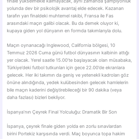
finale yükselmekle kalmayacak, aynı zamanda şampiyonluk
yolunda dev bir psikolojik avantaj elde edecek. Kazanan
tarafın yarı finaldeki muhtemel rakibi, Fransa ile Fas
arasındaki maçın galibi olacak. Bu da demek oluyor ki,
kupaya giden yol dünyanın en formda takımlarıyla dolu.
Maçın oynanacağı Inglewood, California bölgesi, 10
Temmuz 2026 Cuma günü futbol dünyasının kalbinin attığı
yer olacak. Yerel saatle 15.00’te başlayacak olan müsabaka,
Türkiye’deki futbol tutkunları için gece 22.00’de ekranlara
gelecek. Her iki takımın da geniş ve yetenekli kadroları göz
önüne alındığında, yedek kulübesinden gelecek hamlelerin
bile maçın kaderini değiştirebileceği bir 90 dakika (veya
daha fazlası) bizleri bekliyor.
İspanya’nın Çeyrek Final Yolculuğu: Dramatik Bir Son
İspanya, çeyrek finale giden yolda en zorlu sınavlardan
birini Portekiz karşısında verdi. Maç boyunca topa hakim