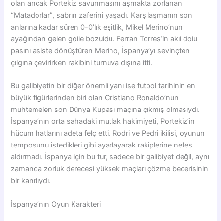
olan ancak Portekiz savunmasını aşmakta zorlanan
“Matadorlar”, sabrın zaferini yaşadı. Karşılaşmanın son
anlarına kadar süren 0-0’lık eşitlik, Mikel Merino’nun
ayağından gelen golle bozuldu. Ferran Torres’in akıl dolu
pasını asiste dönüştüren Merino, İspanya’yı sevinçten
çılgına çevirirken rakibini turnuva dışına itti.
Bu galibiyetin bir diğer önemli yanı ise futbol tarihinin en
büyük figürlerinden biri olan Cristiano Ronaldo’nun
muhtemelen son Dünya Kupası maçına çıkmış olmasıydı.
İspanya’nın orta sahadaki mutlak hakimiyeti, Portekiz’in
hücum hatlarını adeta felç etti. Rodri ve Pedri ikilisi, oyunun
temposunu istedikleri gibi ayarlayarak rakiplerine nefes
aldırmadı. İspanya için bu tur, sadece bir galibiyet değil, aynı
zamanda zorluk derecesi yüksek maçları çözme becerisinin
bir kanıtıydı.
İspanya’nın Oyun Karakteri