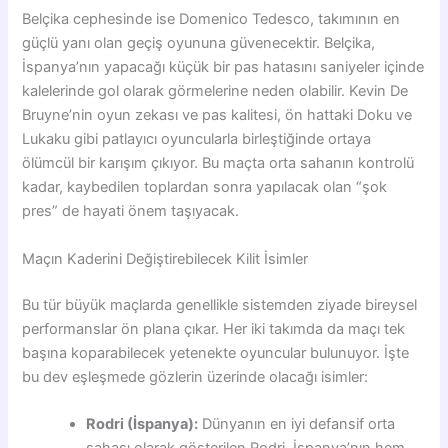
Belçika cephesinde ise Domenico Tedesco, takımının en
güçlü yanı olan geçiş oyununa güvenecektir. Belçika,
İspanya’nın yapacağı küçük bir pas hatasını saniyeler içinde
kalelerinde gol olarak görmelerine neden olabilir. Kevin De
Bruyne’nin oyun zekası ve pas kalitesi, ön hattaki Doku ve
Lukaku gibi patlayıcı oyuncularla birleştiğinde ortaya
ölümcül bir karışım çıkıyor. Bu maçta orta sahanın kontrolü
kadar, kaybedilen toplardan sonra yapılacak olan “şok
pres” de hayati önem taşıyacak.
Maçın Kaderini Değiştirebilecek Kilit İsimler
Bu tür büyük maçlarda genellikle sistemden ziyade bireysel
performanslar ön plana çıkar. Her iki takımda da maçı tek
başına koparabilecek yetenekte oyuncular bulunuyor. İşte
bu dev eşleşmede gözlerin üzerinde olacağı isimler:
Rodri (İspanya):
Dünyanın en iyi defansif orta
sahası olarak gösterilen Rodri, İspanya’nın hem