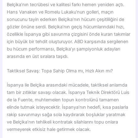
Belçika’nın tecrübesi ve kalitesi farkı hemen yeniden açtı.
Hans Vanaken ve Romelu Lukaku’nun golleri, maçın
sonucunu tayin ederken Belçika’nın hücum çeşitliliğini de
gözler önüne serdi. Belçika’nın geçiş hücumlarındaki hızı,
özellikle İspanya gibi savunma çizgisini önde kuran takımlar
için büyük bir tehdit oluşturuyor. ABD karşısında sergilenen
bu hücum performansı, Belçika’yı şampiyonluk adayları
arasında en üst sıralara taşıdı.
Taktiksel Savaş: Topa Sahip Olma mı, Hızlı Akın mı?
İspanya ile Belçika arasındaki mücadele, taktiksel anlamda
tam bir zıtlıklar savaşı olacak. İspanya Teknik Direktörü Luis
de la Fuente, muhtemelen topun kontrolünü tamamen
elinde tutmak isteyecektir. İspanya’nın hedefi, kısa paslarla
rakip savunmayı sağa sola kaydırarak boşluklar yaratmak
ve Belçika’nın tehlikeli kontratak silahlarını topu onlara
vermeyerek etkisiz hale getirmek olacak.