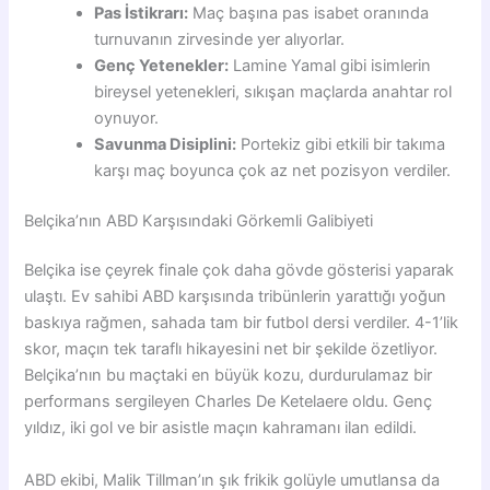
Pas İstikrarı:
Maç başına pas isabet oranında
turnuvanın zirvesinde yer alıyorlar.
Genç Yetenekler:
Lamine Yamal gibi isimlerin
bireysel yetenekleri, sıkışan maçlarda anahtar rol
oynuyor.
Savunma Disiplini:
Portekiz gibi etkili bir takıma
karşı maç boyunca çok az net pozisyon verdiler.
Belçika’nın ABD Karşısındaki Görkemli Galibiyeti
Belçika ise çeyrek finale çok daha gövde gösterisi yaparak
ulaştı. Ev sahibi ABD karşısında tribünlerin yarattığı yoğun
baskıya rağmen, sahada tam bir futbol dersi verdiler. 4-1’lik
skor, maçın tek taraflı hikayesini net bir şekilde özetliyor.
Belçika’nın bu maçtaki en büyük kozu, durdurulamaz bir
performans sergileyen Charles De Ketelaere oldu. Genç
yıldız, iki gol ve bir asistle maçın kahramanı ilan edildi.
ABD ekibi, Malik Tillman’ın şık frikik golüyle umutlansa da