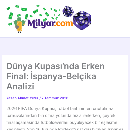
İçeriğe
atla
Dünya Kupası’nda Erken
Final: İspanya-Belçika
Analizi
Yazan
Ahmet Yıldız
/
7 Temmuz 2026
2026 FIFA Dünya Kupası, futbol tarihinin en unutulmaz
turnuvalarından biri olma yolunda hızla ilerlerken, çeyrek
final aşamasında futbolseverleri büyüleyecek bir eşleşme
kesinleşti. Son 16 turunda Portekiz’i saf dışı bırakan İspanya