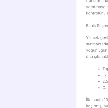
transfer Jho
yaratmaya d
kontrolünü 
Bahis Seçen
Yüksek geril
sunmaktadır.
yoğunluğun g
öne çıkmakt
Top
İlk
2.5
Can
İlk maçta 1
kaçırmış, b