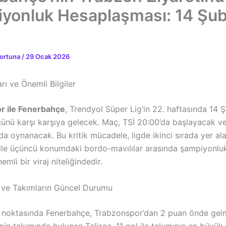
yonluk Hesaplaşması: 14 Şub
ortuna
/
29 Ocak 2026
ı ve Önemli Bilgiler
r ile Fenerbahçe
, Trendyol Süper Lig’in 22. haftasında 14
ünü karşı karşıya gelecek. Maç, TSİ 20:00’da başlayacak v
 oynanacak. Bu kritik mücadele, ligde ikinci sırada yer ala
r ile üçüncü konumdaki bordo-mavılılar arasında şampiyonluk
mli bir viraj niteliğindedir.
ve Takımların Güncel Durumu
noktasında Fenerbahçe, Trabzonspor’dan 2 puan önde gelm
in takımında bulunan Talisca, 11 gol ile takımının en büyük 