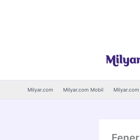
İçeriğe
atla
Milyar.com
Milyar.com Mobil
Milyar.com 
Fener