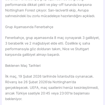
performansla dikkat çekti ve play-off turunda karşısına
Nottingham Forest çıkıyor. Sarı-lacivertli ekip, Avrupa
sahnesindeki bu zorlu mücadeleye hazırlandığını açıkladı.
Grup Aşamasında Fenerbahçe
Fenerbahçe, grup aşamasında 8 maç oynayarak 3 galibiyet,
3 beraberlik ve 2 mağlubiyet elde etti. Özellikle iç saha
performansıyla göz dolduran takım, Nice ve Stuttgart
karşısında galibiyet almayı başardı.
Beklenen Maç Tarihleri
İlk maç, 19 Şubat 2026 tarihinde İstanbul’da oynanacak.
Rövanş ise 26 Şubat 2026’da Nottingham’da
gerçekleşecek. UEFA, maç saatlerini henüz kesinleştirmedi,
ancak Türkiye saatiyle 20:45 veya 23:00’te başlaması
bekleniyor.