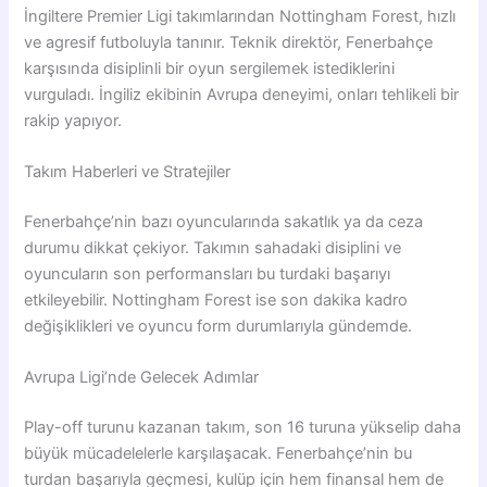
İngiltere Premier Ligi takımlarından Nottingham Forest, hızlı
ve agresif futboluyla tanınır. Teknik direktör, Fenerbahçe
karşısında disiplinli bir oyun sergilemek istediklerini
vurguladı. İngiliz ekibinin Avrupa deneyimi, onları tehlikeli bir
rakip yapıyor.
Takım Haberleri ve Stratejiler
Fenerbahçe’nin bazı oyuncularında sakatlık ya da ceza
durumu dikkat çekiyor. Takımın sahadaki disiplini ve
oyuncuların son performansları bu turdaki başarıyı
etkileyebilir. Nottingham Forest ise son dakika kadro
değişiklikleri ve oyuncu form durumlarıyla gündemde.
Avrupa Ligi’nde Gelecek Adımlar
Play-off turunu kazanan takım, son 16 turuna yükselip daha
büyük mücadelelerle karşılaşacak. Fenerbahçe’nin bu
turdan başarıyla geçmesi, kulüp için hem finansal hem de