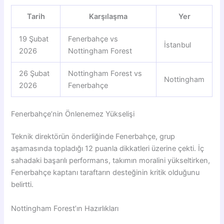
Tarih
Karşılaşma
Yer
19 Şubat
Fenerbahçe vs
İstanbul
2026
Nottingham Forest
26 Şubat
Nottingham Forest vs
Nottingham
2026
Fenerbahçe
Fenerbahçe’nin Önlenemez Yükselişi
Teknik direktörün önderliğinde Fenerbahçe, grup
aşamasında topladığı 12 puanla dikkatleri üzerine çekti. İç
sahadaki başarılı performans, takımın moralini yükseltirken,
Fenerbahçe kaptanı taraftarın desteğinin kritik olduğunu
belirtti.
Nottingham Forest’ın Hazırlıkları