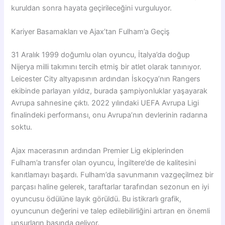
kuruldan sonra hayata geçirileceğini vurguluyor.
Kariyer Basamakları ve Ajax’tan Fulham’a Geçiş
31 Aralık 1999 doğumlu olan oyuncu, İtalya’da doğup
Nijerya milli takımını tercih etmiş bir atlet olarak tanınıyor.
Leicester City altyapısının ardından İskoçya’nın Rangers
ekibinde parlayan yıldız, burada şampiyonluklar yaşayarak
Avrupa sahnesine çıktı. 2022 yılındaki UEFA Avrupa Ligi
finalindeki performansı, onu Avrupa’nın devlerinin radarına
soktu.
Ajax macerasının ardından Premier Lig ekiplerinden
Fulham’a transfer olan oyuncu, İngiltere’de de kalitesini
kanıtlamayı başardı. Fulham’da savunmanın vazgeçilmez bir
parçası haline gelerek, taraftarlar tarafından sezonun en iyi
oyuncusu ödülüne layık görüldü. Bu istikrarlı grafik,
oyuncunun değerini ve talep edilebilirliğini artıran en önemli
unsurların başında geliyor.