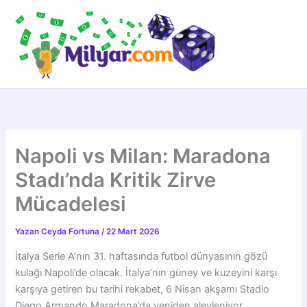
İçeriğe
atla
Napoli vs Milan: Maradona
Stadı’nda Kritik Zirve
Mücadelesi
Yazan
Ceyda Fortuna
/
22 Mart 2026
İtalya Serie A’nın 31. haftasında futbol dünyasının gözü
kulağı Napoli’de olacak. İtalya’nın güney ve kuzeyini karşı
karşıya getiren bu tarihi rekabet, 6 Nisan akşamı Stadio
Diego Armando Maradona’da yeniden alevleniyor.