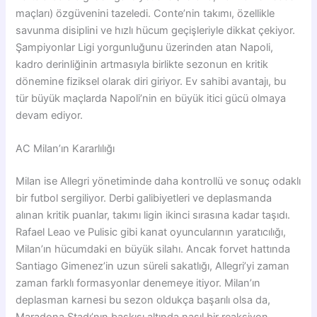
maçları) özgüvenini tazeledi. Conte’nin takımı, özellikle
savunma disiplini ve hızlı hücum geçişleriyle dikkat çekiyor.
Şampiyonlar Ligi yorgunluğunu üzerinden atan Napoli,
kadro derinliğinin artmasıyla birlikte sezonun en kritik
dönemine fiziksel olarak diri giriyor. Ev sahibi avantajı, bu
tür büyük maçlarda Napoli’nin en büyük itici gücü olmaya
devam ediyor.
AC Milan’ın Kararlılığı
Milan ise Allegri yönetiminde daha kontrollü ve sonuç odaklı
bir futbol sergiliyor. Derbi galibiyetleri ve deplasmanda
alınan kritik puanlar, takımı ligin ikinci sırasına kadar taşıdı.
Rafael Leao ve Pulisic gibi kanat oyuncularının yaratıcılığı,
Milan’ın hücumdaki en büyük silahı. Ancak forvet hattında
Santiago Gimenez’in uzun süreli sakatlığı, Allegri’yi zaman
zaman farklı formasyonlar denemeye itiyor. Milan’ın
deplasman karnesi bu sezon oldukça başarılı olsa da,
Maradona Stadı’nın baskısı altında nasıl bir reaksiyon