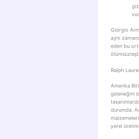
giz
vur
Giorgio Arma
aynı zamand
eden bu orta
ölümsüzleşti
Ralph Laure
Amerika Birl
geleneğini 
tasarımlarda
durumda. Açıl
malzemelerin
yerel üretim