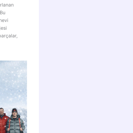
ırlanan
 Bu
nevi
jesi
parçalar,