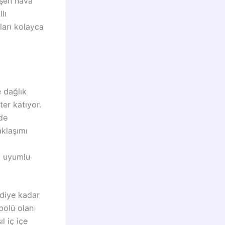
şen hava
lı
ları kolayca
 dağlık
ter katıyor.
de
aklaşımı
a uyumlu
diye kadar
mbolü olan
l iç içe