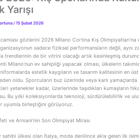
k Yarışı
ortuna
/
15 Şubat 2026
amiası gözlerini 2026 Milano Cortina Kış Olimpiyatları’na ç
ganizasyonun sadece fiziksel performansların değil, aynı 
 trendlerinin de bir vitrini olacağı artık kesinleşmiş durumda
i Milano’nun ev sahipliği yapacak olması, ülkelerin takımlar
üniformalarda estetik kaygıların ve tasarım kalitesinin en üs
eden oldu. Sporcuların buz üzerinde veya karlı yamaçlarda
leri yetenekler kadar, üzerlerinde taşıdıkları kumaşların hik
. Bu yılki koleksiyonlarda teknoloji, sürdürülebilirlik ve ulu
 uyumla birleştiğini görüyoruz.
feti ve Armani’nin Son Olimpiyat Mirası
 sahibi ülkesi olan İtalya, moda denilince akla gelen ilk isim