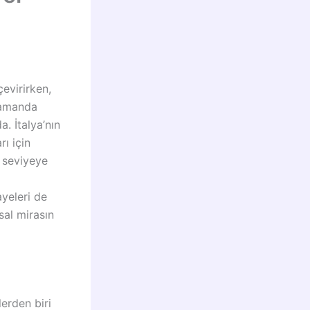
evirirken,
zamanda
. İtalya’nın
ı için
t seviyeye
ayeleri de
sal mirasın
lerden biri