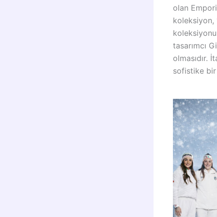
olan Emporio
koleksiyon, 
koleksiyonu
tasarımcı Gi
olmasıdır. İ
sofistike bi