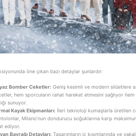
ksiyonunda öne çıkan bazı detaylar şunlardır:
yaz Bomber Ceketler:
Geniş kesimli ve modern silüetlere s
ketler, hem sporcuların rahat hareket etmesini sağlıyor he
lığı sunuyor.
rmal Kayak Ekipmanları:
İleri teknoloji kumaşlarla üretilen 
ntolonlar, Milano’nun dondurucu soğuklarına karşı maksim
t ediyor.
lyan Bayrağı Detayları:
Tasarımların iç kısımlarında ve yaka