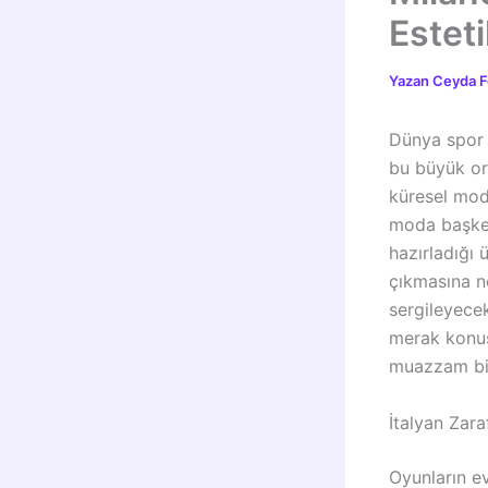
Esteti
Yazan
Ceyda F
Dünya spor c
bu büyük or
küresel moda
moda başkent
hazırladığı 
çıkmasına n
sergileyecek
merak konusu
muazzam bir
İtalyan Zara
Oyunların ev