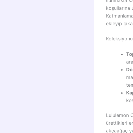
sunmakla ka
koşullarına 
Katmanlama”
ekleyip çıkar
Koleksiyonun
To
ara
Dö
ma
tem
Ka
kes
Lululemon C
ürettikleri 
akçaağaç yap