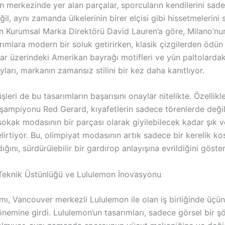
 merkezinde yer alan parçalar, sporcuların kendilerini sade
eğil, aynı zamanda ülkelerinin birer elçisi gibi hissetmelerini 
n Kurumsal Marka Direktörü David Lauren’a göre, Milano’nun
arımlara modern bir soluk getirirken, klasik çizgilerden ödün
ar üzerindeki Amerikan bayrağı motifleri ve yün paltolarda
arı, markanın zamansız stilini bir kez daha kanıtlıyor.
leri de bu tasarımların başarısını onaylar nitelikte. Özellikl
ampiyonu Red Gerard, kıyafetlerin sadece törenlerde değil
okak modasının bir parçası olarak giyilebilecek kadar şık v
irtiyor. Bu, olimpiyat modasının artık sadece bir kerelik k
ığını, sürdürülebilir bir gardırop anlayışına evrildiğini göster
Teknik Üstünlüğü ve Lululemon İnovasyonu
mı, Vancouver merkezli Lululemon ile olan iş birliğinde üçü
nemine girdi. Lululemon’un tasarımları, sadece görsel bir ş