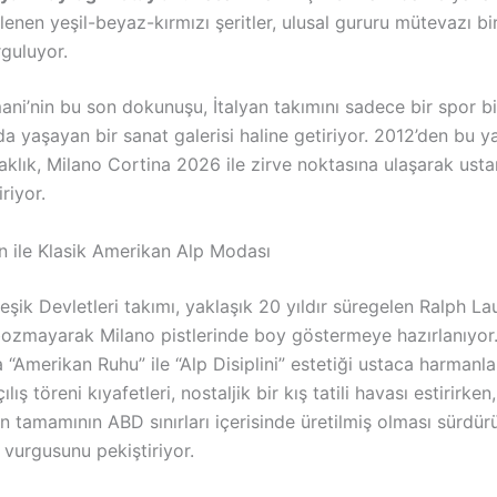
lenen yeşil-beyaz-kırmızı şeritler, ulusal gururu mütevazı bi
guluyor.
ni’nin bu son dokunuşu, İtalyan takımını sadece bir spor bir
a yaşayan bir sanat galerisi haline getiriyor. 2012’den bu 
klık, Milano Cortina 2026 ile zirve noktasına ulaşarak usta
riyor.
n ile Klasik Amerikan Alp Modası
eşik Devletleri takımı, yaklaşık 20 yıldır süregelen Ralph La
bozmayarak Milano pistlerinde boy göstermeye hazırlanıyor. 
 “Amerikan Ruhu” ile “Alp Disiplini” estetiği ustaca harmanl
ış töreni kıyafetleri, nostaljik bir kış tatili havası estirirken,
 tamamının ABD sınırları içerisinde üretilmiş olması sürdürül
 vurgusunu pekiştiriyor.