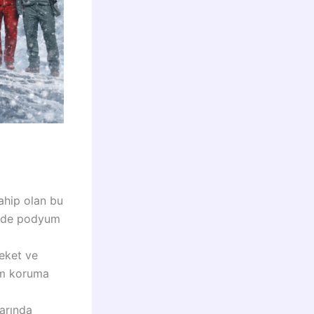
ahip olan bu
m de podyum
ceket ve
um koruma
larında