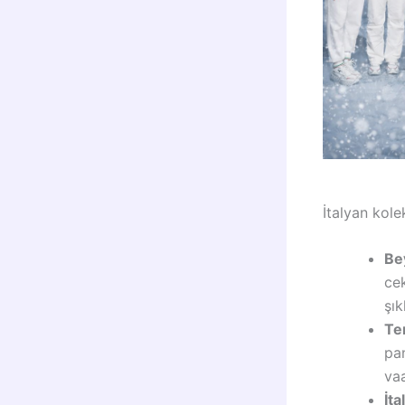
İtalyan kole
Be
ce
şık
Te
pa
vaa
İta