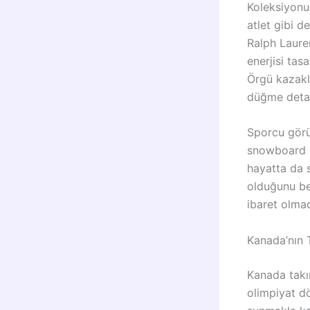
Koleksiyonun
atlet gibi d
Ralph Laure
enerjisi tas
Örgü kazakl
düğme detayl
Sporcu görüş
snowboard ş
hayatta da s
olduğunu bel
ibaret olmad
Kanada’nın 
Kanada takı
olimpiyat dö