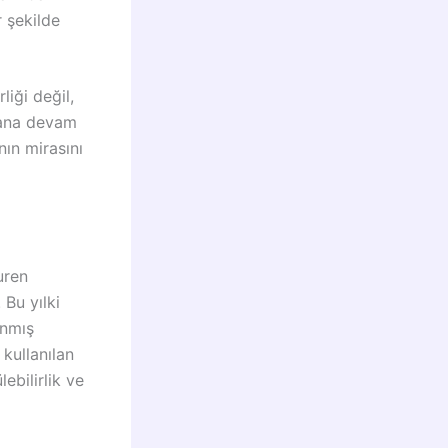
r şekilde
liği değil,
yana devam
nın mirasını
uren
Bu yılki
anmış
 kullanılan
ebilirlik ve