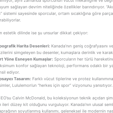
lmıyor, aynı zamanda sporcunun vücut mekaniğine ve deği
uyum sağlayan devrim niteliğinde özellikler barındırıyor. “Akıl
 sistemi sayesinde sporcular, ortam sıcaklığına göre parça
abiliyorlar.
 estetik dilinde ise şu unsurlar dikkat çekiyor:
pografik Harita Desenleri:
Kanada’nın geniş coğrafyasını ve
zilerini simgeleyen bu desenler, kumaşlara derinlik ve karak
rt Yöne Esneyen Kumaşlar:
Sporcuların her türlü hareketin
ksimum konfor sağlayan teknoloji, performans odaklı bir y
sil ediyor.
psayıcı Tasarım:
Farklı vücut tiplerine ve protez kullanımın
imler, Lululemon’un “herkes için spor” vizyonunu yansıtıyor.
EO’su Calvin McDonald, bu koleksiyonun teknik açıdan şim
en ileri düzey kit olduğunu vurguluyor. Kanada’nın ulusal se
rağının soyutlanmış kullanımı, geleneksel ile modernin nası