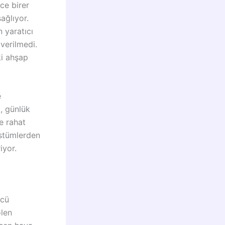
ce birer
sağlıyor.
 yaratıcı
 verilmedi.
ki ahşap
e
, günlük
e rahat
ostümlerden
iyor.
ncü
ölen