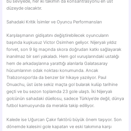
bu seviyede, her iki takımın da konsantrasyonu en üst
düzeyde olacaktır.
Sahadaki Kritik İsimler ve Oyuncu Performansları
Karşılaşmanın gidişatını değiştirebilecek oyuncuların
başında kuşkusuz Victor Osimhen geliyor. Nijeryalı yıldız
forvet, son 9 lig maçında skora doğrudan katkı sağlayarak
inanılmaz bir seri yakaladı. Hem gol vuruşlarındaki ustalığı
hem de arkadaşlarına yarattığı alanlarla Galatasaray
hücumlarının odak noktası konumunda. Ancak
Trabzonspor’da da benzer bir hikaye yazılıyor. Paul
Onuachu, üst üste sekiz maçta gol bularak kulüp tarihine
geçti ve bu sezon toplamda 23 gole ulaştı. İki Nijeryalı
golcünün sahadaki düellosu, sadece Türkiye’de değil, dünya
futbol kamuoyunda da merakla takip ediliyor.
Kalede ise Uğurcan Çakır faktörü büyük önem taşıyor. Son
dönemde kalesini gole kapatan ve eski takımına karşı