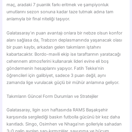
maç, aradaki 7 puanlık farkı eritmek ve şampiyonluk
umutlarını sezon sonuna kadar taze tutmak adına tam
anlamıyla bir final niteliği taşıyor.
Galatasaray’ın puan avantajı onlara bir nebze olsun konfor
alanı sağlasa da, Trabzon deplasmanında yaşanacak olası
bir puan kaybı, arkadan gelen takımların iştahını
kabartacaktır. Bordo-mavili ekip ise taraftarının yaratacağı
cehennem atmosferini kullanarak lideri evine eli boş
göndermenin hesaplarını yapıyor. Fatih Tekke’nin
öğrencileri için galibiyet, sadece 3 puan değil, aynı
zamanda lige vurulacak güçlü bir mühür anlamına geliyor.
Takımların Güncel Form Durumları ve Stratejiler
Galatasaray, ligin son haftasında RAMS Başakşehir
karşısında sergilediği baskın futbolla gücünü bir kez daha
kanıtladı. Singo, Osimhen ve Nhaga’nın golleriyle sahadan
3-0 galip ayrılan sarı-kırmızılılar, savunma ve hücum