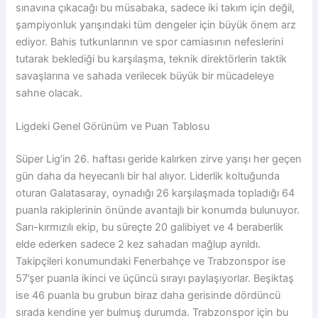
sınavına çıkacağı bu müsabaka, sadece iki takım için değil,
şampiyonluk yarışındaki tüm dengeler için büyük önem arz
ediyor. Bahis tutkunlarının ve spor camiasının nefeslerini
tutarak beklediği bu karşılaşma, teknik direktörlerin taktik
savaşlarına ve sahada verilecek büyük bir mücadeleye
sahne olacak.
Ligdeki Genel Görünüm ve Puan Tablosu
Süper Lig’in 26. haftası geride kalırken zirve yarışı her geçen
gün daha da heyecanlı bir hal alıyor. Liderlik koltuğunda
oturan Galatasaray, oynadığı 26 karşılaşmada topladığı 64
puanla rakiplerinin önünde avantajlı bir konumda bulunuyor.
Sarı-kırmızılı ekip, bu süreçte 20 galibiyet ve 4 beraberlik
elde ederken sadece 2 kez sahadan mağlup ayrıldı.
Takipçileri konumundaki Fenerbahçe ve Trabzonspor ise
57’şer puanla ikinci ve üçüncü sırayı paylaşıyorlar. Beşiktaş
ise 46 puanla bu grubun biraz daha gerisinde dördüncü
sırada kendine yer bulmuş durumda. Trabzonspor için bu