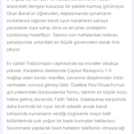
arasındaki dengeyi kusursuz bir şekilde kurmuş görünüyor.
Okan Buruk’un öğrencileri, deplasmanda oynamanın
zorluklarına rağmen kendi oyun karakterini sahaya
yansıtarak topa sahip olma ve ani pres stratejisini
sürdürmeyi hedefliyor. Takımın son haftalardaki istikrarı,
şampiyonluk yolundaki en büyük güvenceleri olarak öne
çıkıyor.
Ev sahibi Trabzonspor cephesinde ise moraller oldukça
yüksek. Karadeniz derbisinde Çaykur Rizespor’u 1-0
mağlup eden bordo-mavililer, savunma disiplininden ödün
vermeden sonuca gitmeyi bildi. Özellikle Paul Onuachu’nun
gol yollarındaki durdurulamaz formu, takımın en büyük kozu
haline gelmiş durumda. Fatih Tekke, Galatasaray karşısında
daha kontrollü bir oyun tercih edebilir ancak kendi
sahasında oynamanın verdiği özgüvenle maçın belli
bölümlerinde çok yoğun bir baskı kurmaları bekleniyor.
Savunmada yapılacak basit hataların telafisinin olmayacağı