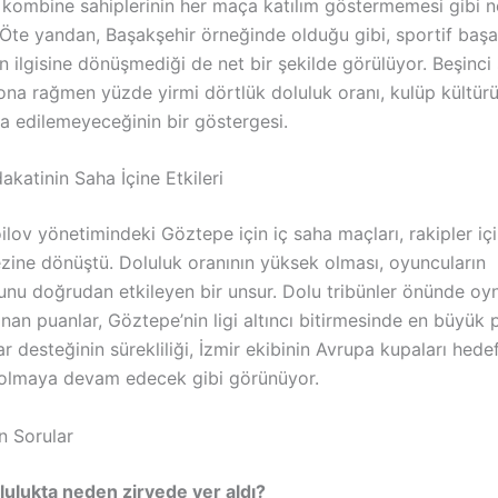
e kombine sahiplerinin her maça katılım göstermemesi gibi n
 Öte yandan, Başakşehir örneğinde olduğu gibi, sportif başa
 ilgisine dönüşmediği de net bir şekilde görülüyor. Beşinci
ezona rağmen yüzde yirmi dörtlük doluluk oranı, kulüp kültü
şa edilemeyeceğinin bir göstergesi.
akatinin Saha İçine Etkileri
ilov yönetimindeki Göztepe için iç saha maçları, rakipler içi
zine dönüştü. Doluluk oranının yüksek olması, oyuncuların
nu doğrudan etkileyen bir unsur. Dolu tribünler önünde oy
nan puanlar, Göztepe’nin ligi altıncı bitirmesinde en büyük
ar desteğinin sürekliliği, İzmir ekibinin Avrupa kupaları hede
olmaya devam edecek gibi görünüyor.
n Sorular
ulukta neden zirvede yer aldı?