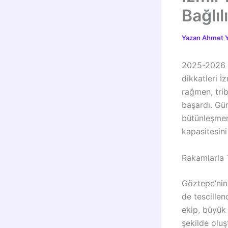
Bağlıl
Yazan
Ahmet Y
2025-2026 S
dikkatleri İ
rağmen, trib
başardı. Gü
bütünleşmeni
kapasitesini
Rakamlarla T
Göztepe’nin
de tescille
ekip, büyük 
şekilde oluş