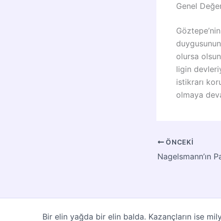
Genel Değe
Göztepe’nin
duygusunun 
olursa olsun
ligin devler
istikrarı ko
olmaya deva
ÖNCEKI
Bir elin yağda bir elin balda. Kazançların ise m