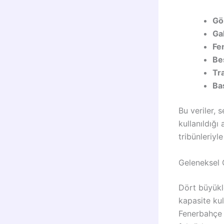
Gö
Ga
Fe
Be
Tr
Ba
Bu veriler, 
kullanıldığı
tribünleriyl
Geleneksel 
Dört büyükl
kapasite kul
Fenerbahçe g