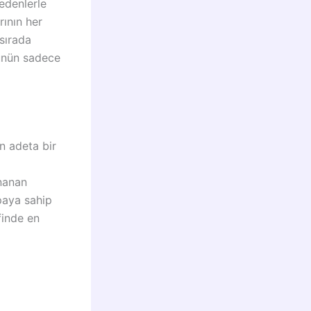
edenlerle
rının her
 sırada
rünün sadece
n adeta bir
nanan
 paya sahip
finde en