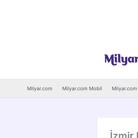
İçeriğe
atla
Milyar.com
Milyar.com Mobil
Milyar.com 
İzmir 