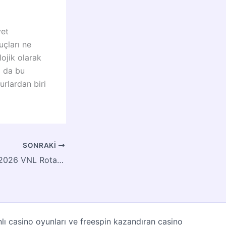
yet
uçları ne
lojik olarak
a da bu
urlardan biri
SONRAKI
Filenin Efeleri’nin 2026 VNL Rotası ve Hedefleri Netleşti
nlı casino oyunları ve freespin kazandıran casino