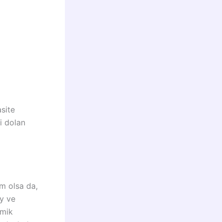
asite
i dolan
m olsa da,
ay ve
omik