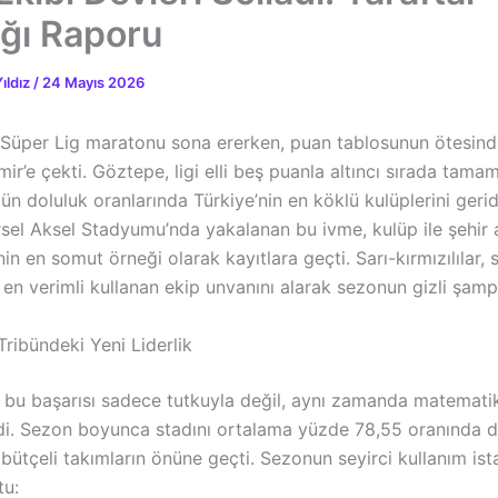
ığı Raporu
ıldız
/
24 Mayıs 2026
üper Lig maratonu sona ererken, puan tablosunun ötesinde
zmir’e çekti. Göztepe, ligi elli beş puanla altıncı sırada tam
ün doluluk oranlarında Türkiye’nin en köklü kulüplerini geri
rsel Aksel Stadyumu’nda yakalanan bu ivme, kulüp ile şehir 
n en somut örneği olarak kayıtlara geçti. Sarı-kırmızılılar, 
 en verimli kullanan ekip unvanını alarak sezonun gizli şam
ribündeki Yeni Liderlik
 bu başarısı sadece tutkuyla değil, aynı zamanda matematiks
ndi. Sezon boyunca stadını ortalama yüzde 78,55 oranında 
bütçeli takımların önüne geçti. Sezonun seyirci kullanım istat
tu: