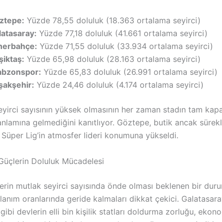
ztepe:
Yüzde 78,55 doluluk (18.363 ortalama seyirci)
latasaray:
Yüzde 77,18 doluluk (41.661 ortalama seyirci)
nerbahçe:
Yüzde 71,55 doluluk (33.934 ortalama seyirci)
şiktaş:
Yüzde 65,98 doluluk (28.163 ortalama seyirci)
abzonspor:
Yüzde 65,83 doluluk (26.991 ortalama seyirci)
şakşehir:
Yüzde 24,46 doluluk (4.174 ortalama seyirci)
seyirci sayısının yüksek olmasının her zaman stadın tam kap
 anlamına gelmediğini kanıtlıyor. Göztepe, butik ancak sürekl
e Süper Lig’in atmosfer lideri konumuna yükseldi.
Güçlerin Doluluk Mücadelesi
erin mutlak seyirci sayısında önde olması beklenen bir duru
lanım oranlarında geride kalmaları dikkat çekici. Galatasar
ibi devlerin elli bin kişilik statları doldurma zorluğu, ekon