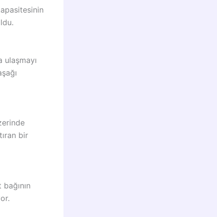
apasitesinin
ldu.
ğa ulaşmayı
 aşağı
üzerinde
tıran bir
t bağının
or.