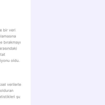
 bir veri
amlamasına
de bırakmayı
arasındaki
stat
piyonu oldu.
el verilerle
dolduran
istikleri şu