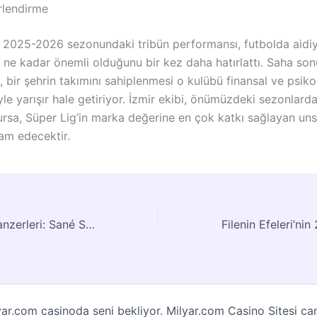
rlendirme
 2025-2026 sezonundaki tribün performansı, futbolda aidi
ne kadar önemli olduğunu bir kez daha hatırlattı. Saha son
, bir şehrin takımını sahiplenmesi o kulübü finansal ve psiko
iyle yarışır hale getiriyor. İzmir ekibi, önümüzdeki sezonlard
rursa, Süper Lig’in marka değerine en çok katkı sağlayan uns
m edecektir.
Nagelsmann’ın Panzerleri: Sané Seçimi Neden Bu Kadar Eleştirildi?
ilyar.com casinoda seni bekliyor. Milyar.com Casino Sitesi ca