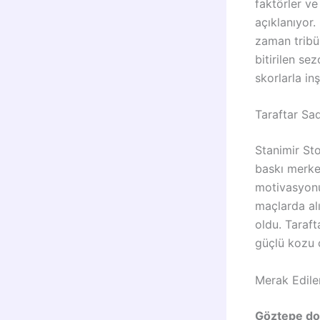
faktörler v
açıklanıyor.
zaman tribün
bitirilen s
skorlarla in
Taraftar Sad
Stanimir Sto
baskı merke
motivasyonu
maçlarda alı
oldu. Taraft
güçlü kozu 
Merak Edile
Göztepe dol