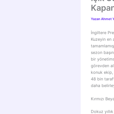
Kapan
Yazan
Ahmet Y
İngiltere P
Kuzeyin en a
tamamlamış 
sezon başın
bir yönetim
görevden al
konuk ekip,
48 bin tara
daha belirle
Kırmızı Bey
Dokuz yıllık