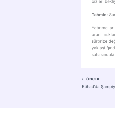
bizleri bekli
Tahmin:
Sun
Yatırımcılar
oranlı riskl
sürprize değ
yaklaştığınd
sahasındaki 
ÖNCEKI