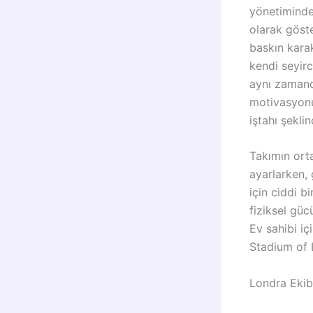
yönetiminde 
olarak göste
baskın kara
kendi seyir
aynı zamanda
motivasyonu
iştahı şeklin
Takımın ort
ayarlarken, 
için ciddi b
fiziksel güc
Ev sahibi iç
Stadium of 
Londra Ekib