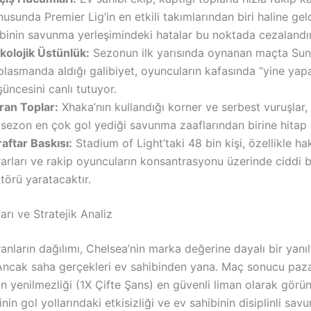
usunda Premier Lig’in en etkili takımlarından biri haline gel
binin savunma yerleşimindeki hatalar bu noktada cezalandırıl
kolojik Üstünlük:
Sezonun ilk yarısında oynanan maçta Sun
lasmanda aldığı galibiyet, oyuncuların kafasında “yine yapab
üncesini canlı tutuyor.
ran Toplar:
Xhaka’nın kullandığı korner ve serbest vuruşlar,
sezon en çok gol yediği savunma zaaflarından birine hitap 
aftar Baskısı:
Stadium of Light’taki 48 bin kişi, özellikle h
arları ve rakip oyuncuların konsantrasyonu üzerinde ciddi b
törü yaratacaktır.
arı ve Stratejik Analiz
anların dağılımı, Chelsea’nin marka değerine dayalı bir yan
. Ancak saha gerçekleri ev sahibinden yana. Maç sonucu paz
n yenilmezliği (1X Çifte Şans) en güvenli liman olarak görü
nin gol yollarındaki etkisizliği ve ev sahibinin disiplinli sav