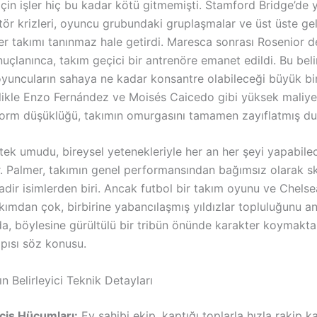
için işler hiç bu kadar kötü gitmemişti. Stamford Bridge’de
tör krizleri, oyuncu grubundaki gruplaşmalar ve üst üste ge
er takımı tanınmaz hale getirdi. Maresca sonrası Rosenior 
uçlanınca, takım geçici bir antrenöre emanet edildi. Bu belir
yuncuların sahaya ne kadar konsantre olabileceği büyük bi
llikle Enzo Fernández ve Moisés Caicedo gibi yüksek maliyetl
 form düşüklüğü, takımın omurgasını tamamen zayıflatmış d
tek umudu, bireysel yetenekleriyle her an her şeyi yapabile
. Palmer, takımın genel performansından bağımsız olarak s
adir isimlerden biri. Ancak futbol bir takım oyunu ve Chelse
akımdan çok, birbirine yabancılaşmış yıldızlar topluluğunu an
, böylesine gürültülü bir tribün önünde karakter koymakta
apısı söz konusu.
n Belirleyici Teknik Detayları
çiş Hücumları:
Ev sahibi ekip, kaptığı toplarla hızla rakip 