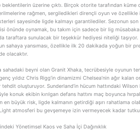
beklentilerin üzerine çıktı. Birçok otorite tarafından küme
rilmelerine rağmen, sergiledikleri dirençli oyun ve özellikle
kterleri sayesinde ligde kalmayı garantilediler. Sezonun so
cisi önünde oynamak, bu takım için sadece bir lig müsabakas
 taraftara sunulacak bir teşekkür hediyesi niteliği taşıyor.
n sahaya yansıması, özellikle ilk 20 dakikada yoğun bir p
de olacaktır.
a sahadaki beyni olan Granit Xhaka, tecrübesiyle oyunun t
genç yıldız Chris Rigg’in dinamizmi Chelsea’nin ağır kalan o
ir tehdit oluşturuyor. Sunderland’in hücum hattındaki Wilson 
üyle konuk ekibin kırılgan defans hattını maç boyunca hırpal
in en büyük risk, ligde kalmanın getirdiği aşırı rahatlama olab
Light atmosferi bu gevşemeye izin vermeyecek kadar tutku
indeki Yönetimsel Kaos ve Saha İçi Dağınıklık