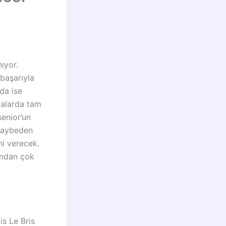
ıyor.
 başarıyla
da ise
talarda tam
senior’un
 kaybeden
i verecek.
ından çok
is Le Bris