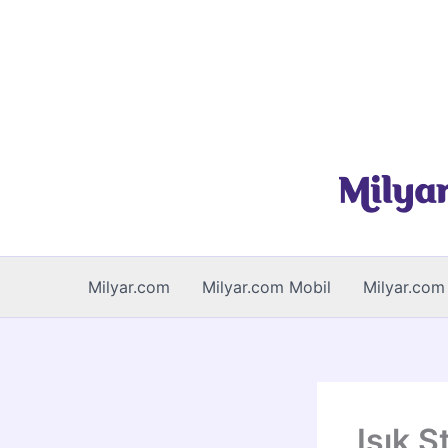
İçeriğe
atla
Milyar.com
Milyar.com Mobil
Milyar.com 
Işık 