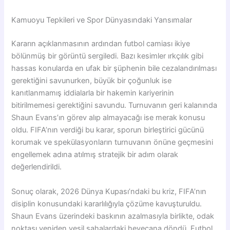
Kamuoyu Tepkileri ve Spor Dünyasındaki Yansımalar
Kararın açıklanmasının ardından futbol camiası ikiye
bölünmüş bir görüntü sergiledi. Bazı kesimler ırkçılık gibi
hassas konularda en ufak bir şüphenin bile cezalandırılması
gerektiğini savunurken, büyük bir çoğunluk ise
kanıtlanmamış iddialarla bir hakemin kariyerinin
bitirilmemesi gerektiğini savundu. Turnuvanın geri kalanında
Shaun Evans’ın görev alıp almayacağı ise merak konusu
oldu. FIFA’nın verdiği bu karar, sporun birleştirici gücünü
korumak ve spekülasyonların turnuvanın önüne geçmesini
engellemek adına atılmış stratejik bir adım olarak
değerlendirildi.
Sonuç olarak, 2026 Dünya Kupası’ndaki bu kriz, FIFA’nın
disiplin konusundaki kararlılığıyla çözüme kavuşturuldu.
Shaun Evans üzerindeki baskının azalmasıyla birlikte, odak
noktası yeniden yeşil sahalardaki heyecana döndü. Futbol