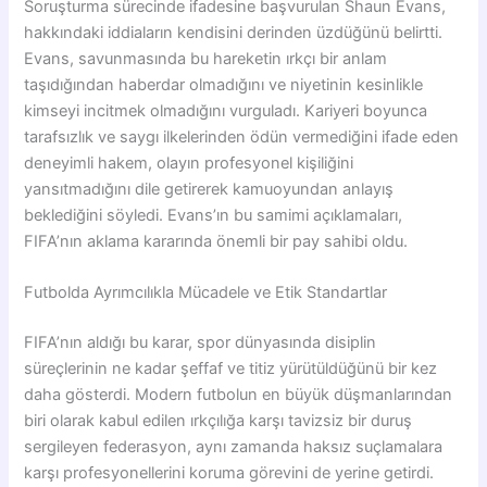
Soruşturma sürecinde ifadesine başvurulan Shaun Evans,
hakkındaki iddiaların kendisini derinden üzdüğünü belirtti.
Evans, savunmasında bu hareketin ırkçı bir anlam
taşıdığından haberdar olmadığını ve niyetinin kesinlikle
kimseyi incitmek olmadığını vurguladı. Kariyeri boyunca
tarafsızlık ve saygı ilkelerinden ödün vermediğini ifade eden
deneyimli hakem, olayın profesyonel kişiliğini
yansıtmadığını dile getirerek kamuoyundan anlayış
beklediğini söyledi. Evans’ın bu samimi açıklamaları,
FIFA’nın aklama kararında önemli bir pay sahibi oldu.
Futbolda Ayrımcılıkla Mücadele ve Etik Standartlar
FIFA’nın aldığı bu karar, spor dünyasında disiplin
süreçlerinin ne kadar şeffaf ve titiz yürütüldüğünü bir kez
daha gösterdi. Modern futbolun en büyük düşmanlarından
biri olarak kabul edilen ırkçılığa karşı tavizsiz bir duruş
sergileyen federasyon, aynı zamanda haksız suçlamalara
karşı profesyonellerini koruma görevini de yerine getirdi.