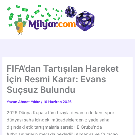
İçeriğe
atla
FIFA’dan Tartışılan Hareket
İçin Resmi Karar: Evans
Suçsuz Bulundu
Yazan
Ahmet Yıldız
/
16 Haziran 2026
2026 Dünya Kupası tüm hızıyla devam ederken, spor
dünyası saha içindeki mücadelelerden ziyade saha
dışındaki etik tartışmalarla sarsıldı. E Grubu’nda
futbolseverlerin merakla beklediği Almanya ve Curaçao