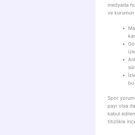
medyada hızl
ve kurumun p
Maç
kar
Gol
izl
An
sür
İzl
bu
Spor yorumc
payı olsa da
kabul edile
titizlikle i