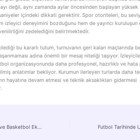
ayı değil, aynı zamanda aylar öncesinden başlayan yüksek b
saniyeler içindeki dikkati gerektirir. Spor otoriteleri, bu sev
em izleyici deneyimini bozduğunu hem de yayıncı kuruluşun u
enilirliğini zedelediğini belirtmektedir.
ilediği bu kararlı tutum, turnuvanın geri kalan maçlarında b
aşanmaması adına önemli bir mesaj niteliği taşıyor. İzleyicil
tbol organizasyonunda daha profesyonel, hazırlıklı ve hata 
lmiş anlatımlar bekliyor. Kurumun ilerleyen turlarda daha te
yın hayatına devam etmesi ve teknik aksaklıkları gidermesi
.
Shaquille O’Neal ve Basketbol Ekonomisinin Dönüşümü: 8 Milyondan Milyonlara