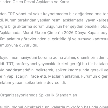
inden Gelen Resmi Açıklama ve Karar
ndan TRT yönetimi vakit kaybetmeden bir değerlendirme top
di. Kurum tarafından yapılan resmi açıklamada, yayın kalites
doğru bilgi aktarma sorumluluğunun her şeyden öncelikli old
 Açıklamada, Murat Ekrem Çimen’in 2026 Dünya Kupası bo
tüm anlatım görevlerinden el çektirildiği ve turnuva kadros
 kamuoyuna duyuruldu.
zleyici memnuniyetini koruma adına atılmış önemli bir adım 
ldi. TRT, profesyonel yayıncılık ilkeleri gereği bu tür hatala
yla bağdaşmadığını belirterek, spiker kadrosunda gerekli yen
in yapılacağını ifade etti. Maçların anlatımı, kurumun diğe
nlatım yapan spikerlerine devredildi.
Organizasyonlarında Spikerlik Standartları
ı gibi global ölçekteki turnuvalarda mikrofon başında olm