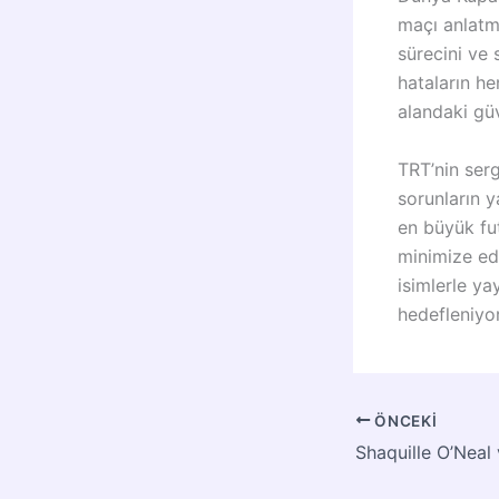
maçı anlatm
sürecini ve 
hataların h
alandaki güv
TRT’nin serg
sorunların y
en büyük fu
minimize edi
isimlerle ya
hedefleniyor
ÖNCEKI