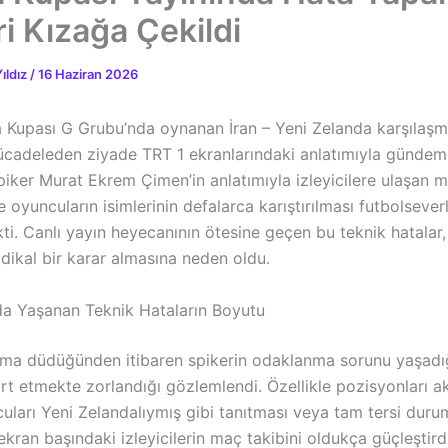
i Kızağa Çekildi
ıldız
/
16 Haziran 2026
Kupası G Grubu’nda oynanan İran – Yeni Zelanda karşılaşm
cadeleden ziyade TRT 1 ekranlarındaki anlatımıyla gündem
piker Murat Ekrem Çimen’in anlatımıyla izleyicilere ulaşan
e oyuncuların isimlerinin defalarca karıştırılması futbolsever
kti. Canlı yayın heyecanının ötesine geçen bu teknik hatalar,
dikal bir karar almasına neden oldu.
da Yaşanan Teknik Hataların Boyutu
ma düdüğünden itibaren spikerin odaklanma sorunu yaşadı
ırt etmekte zorlandığı gözlemlendi. Özellikle pozisyonları a
lcuları Yeni Zelandalıymış gibi tanıtması veya tam tersi duru
kran başındaki izleyicilerin maç takibini oldukça güçleştird