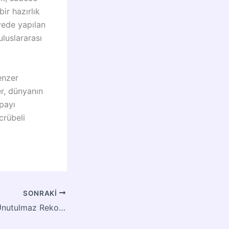
ir hazırlık
iyede yapılan
luslararası
enzer
er, dünyanın
payı
crübeli
SONRAKI
Futbol Tarihinde Unutulmaz Rekorlar ve Sürpriz Skorlar