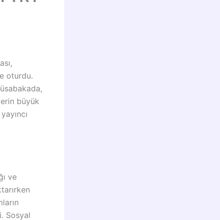
ası,
e oturdu.
 müsabakada,
lerin büyük
 yayıncı
ğı ve
ktarırken
mların
i. Sosyal