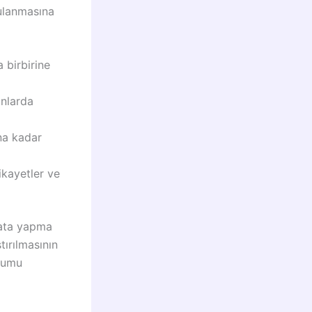
gulanmasına
 birbirine
anlarda
na kadar
ikayetler ve
hata yapma
tırılmasının
urumu