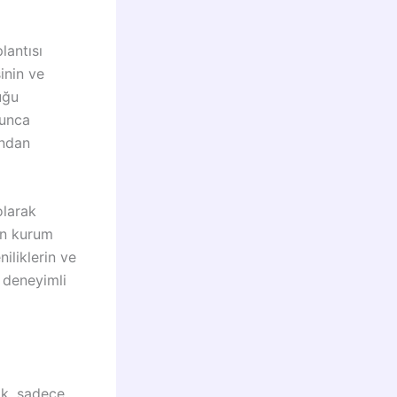
lantısı
inin ve
uğu
yunca
undan
olarak
rın kurum
iliklerin ve
r deneyimli
ak, sadece