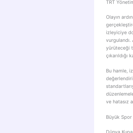
TRT Yönetim
Olayın ardı
gerçekleştir
izleyiciye 
vurgulandı.
yürüteceği 
çıkarıldığı
Bu hamle, i
değerlendiri
standartları
düzenlemeler
ve hatasız a
Büyük Spor 
Dünya Kupas