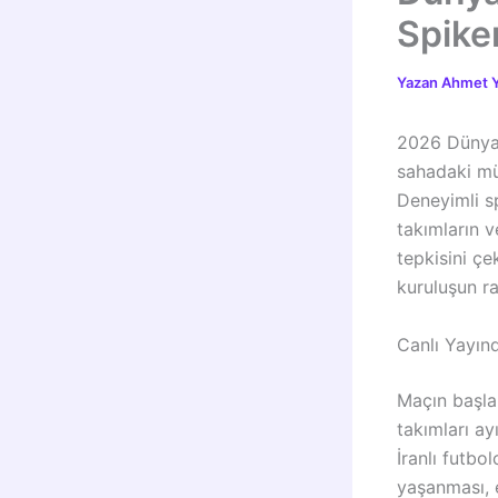
Spiker
Yazan
Ahmet Y
2026 Dünya 
sahadaki mü
Deneyimli s
takımların v
tepkisini çe
kuruluşun ra
Canlı Yayın
Maçın başla
takımları ay
İranlı futbo
yaşanması, e