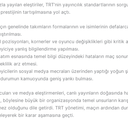
a yayılan eleştiriler, TRT’nin yayıncılık standartlarının sor
restijinin tartışılmasına yol açtı.
ın genelinde takımların formalarının ve isimlerinin defalarca
ıştırılması.
 pozisyonları, kornerler ve oyuncu değişiklikleri gibi kritik 
eyiciye yanlış bilgilendirme yapılması.
latım esnasında temel bilgi düzeyindeki hataların maç sonu
eklilik arz etmesi.
eyicilerin sosyal medya mecraları üzerinden yaptığı yoğun ş
 durumun kamuoyunda geniş yankı bulması.
uları ve medya eleştirmenleri, canlı yayınların doğasında 
, böylesine büyük bir organizasyonda temel unsurların karış
mez olduğunu dile getirdi. TRT yönetimi, maçın ardından d
nceleyerek bir karar aşamasına geçti.