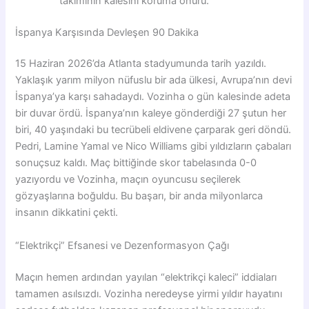
takımının kalesini koruma onuru.
İspanya Karşısında Devleşen 90 Dakika
15 Haziran 2026’da Atlanta stadyumunda tarih yazıldı.
Yaklaşık yarım milyon nüfuslu bir ada ülkesi, Avrupa’nın devi
İspanya’ya karşı sahadaydı. Vozinha o gün kalesinde adeta
bir duvar ördü. İspanya’nın kaleye gönderdiği 27 şutun her
biri, 40 yaşındaki bu tecrübeli eldivene çarparak geri döndü.
Pedri, Lamine Yamal ve Nico Williams gibi yıldızların çabaları
sonuçsuz kaldı. Maç bittiğinde skor tabelasında 0-0
yazıyordu ve Vozinha, maçın oyuncusu seçilerek
gözyaşlarına boğuldu. Bu başarı, bir anda milyonlarca
insanın dikkatini çekti.
“Elektrikçi” Efsanesi ve Dezenformasyon Çağı
Maçın hemen ardından yayılan “elektrikçi kaleci” iddiaları
tamamen asılsızdı. Vozinha neredeyse yirmi yıldır hayatını