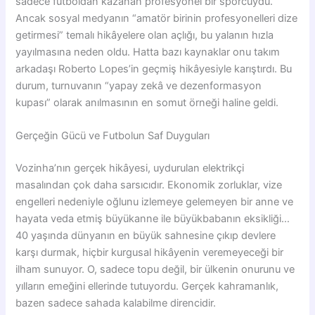
sadece futboldan kazanan profesyonel bir sporcuydu.
Ancak sosyal medyanın “amatör birinin profesyonelleri dize
getirmesi” temalı hikâyelere olan açlığı, bu yalanın hızla
yayılmasına neden oldu. Hatta bazı kaynaklar onu takım
arkadaşı Roberto Lopes’in geçmiş hikâyesiyle karıştırdı. Bu
durum, turnuvanın “yapay zekâ ve dezenformasyon
kupası” olarak anılmasının en somut örneği haline geldi.
Gerçeğin Gücü ve Futbolun Saf Duyguları
Vozinha’nın gerçek hikâyesi, uydurulan elektrikçi
masalından çok daha sarsıcıdır. Ekonomik zorluklar, vize
engelleri nedeniyle oğlunu izlemeye gelemeyen bir anne ve
hayata veda etmiş büyükanne ile büyükbabanın eksikliği…
40 yaşında dünyanın en büyük sahnesine çıkıp devlere
karşı durmak, hiçbir kurgusal hikâyenin veremeyeceği bir
ilham sunuyor. O, sadece topu değil, bir ülkenin onurunu ve
yılların emeğini ellerinde tutuyordu. Gerçek kahramanlık,
bazen sadece sahada kalabilme direncidir.