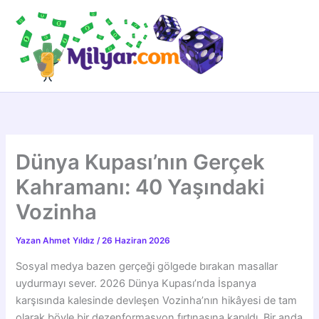
İçeriğe
atla
Dünya Kupası’nın Gerçek
Kahramanı: 40 Yaşındaki
Vozinha
Yazan
Ahmet Yıldız
/
26 Haziran 2026
Sosyal medya bazen gerçeği gölgede bırakan masallar
uydurmayı sever. 2026 Dünya Kupası’nda İspanya
karşısında kalesinde devleşen Vozinha’nın hikâyesi de tam
olarak böyle bir dezenformasyon fırtınasına kapıldı. Bir anda