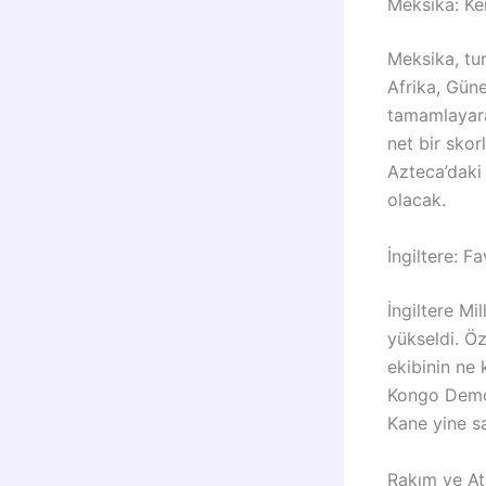
Meksika: Ke
Meksika, tu
Afrika, Gün
tamamlayara
net bir skor
Azteca’daki 
olacak.
İngiltere: F
İngiltere Mi
yükseldi. Öz
ekibinin ne 
Kongo Demok
Kane yine sa
Rakım ve At