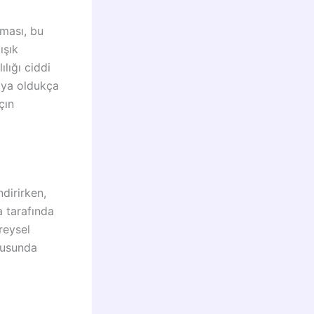
lması, bu
ışık
lığı ciddi
aya oldukça
çın
dirirken,
 tarafında
reysel
nusunda