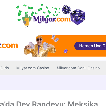
Giriş
Milyar.com Casino
Milyar.com Canlı Casino
a’da Dev Randevu: Meksika