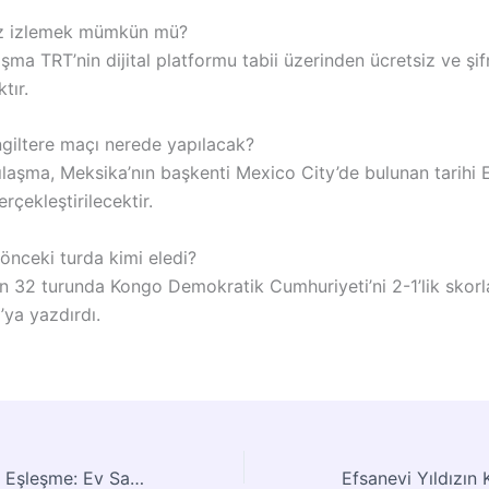
iz izlemek mümkün mü?
aşma TRT’nin dijital platformu tabii üzerinden ücretsiz ve şif
tır.
ngiltere maçı nerede yapılacak?
ılaşma, Meksika’nın başkenti Mexico City’de bulunan tarihi 
rçekleştirilecektir.
r önceki turda kimi eledi?
Son 32 turunda Kongo Demokratik Cumhuriyeti’ni 2-1’lik skor
’ya yazdırdı.
Houston’da Kritik Eşleşme: Ev Sahibi Fas Karşısında