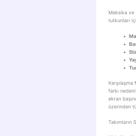
Meksika ve 
tutkunları i
Ma
Ba
St
Yay
Tur
Karşılaşma 
farkı nedeni
ekran başınd
üzerinden tü
Takımların 