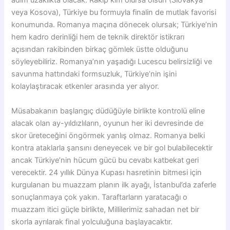
adım uzaklıkta olacak. Rakip kim olursa olsun (Slovakya
veya Kosova), Türkiye bu formuyla finalin de mutlak favorisi
konumunda. Romanya maçına dönecek olursak; Türkiye’nin
hem kadro derinliği hem de teknik direktör istikrarı
açısından rakibinden birkaç gömlek üstte olduğunu
söyleyebiliriz. Romanya’nın yaşadığı Lucescu belirsizliği ve
savunma hattındaki formsuzluk, Türkiye’nin işini
kolaylaştıracak etkenler arasında yer alıyor.
Müsabakanın başlangıç düdüğüyle birlikte kontrolü eline
alacak olan ay-yıldızlıların, oyunun her iki devresinde de
skor üreteceğini öngörmek yanlış olmaz. Romanya belki
kontra ataklarla şansını deneyecek ve bir gol bulabilecektir
ancak Türkiye’nin hücum gücü bu cevabı katbekat geri
verecektir. 24 yıllık Dünya Kupası hasretinin bitmesi için
kurgulanan bu muazzam planın ilk ayağı, İstanbul’da zaferle
sonuçlanmaya çok yakın. Taraftarların yaratacağı o
muazzam itici güçle birlikte, Millilerimiz sahadan net bir
skorla ayrılarak final yolculuğuna başlayacaktır.