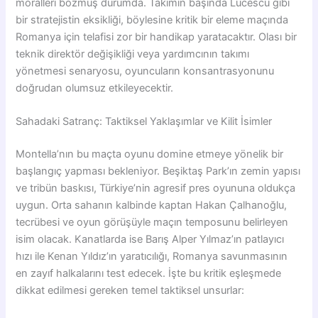
moralleri bozmuş durumda. Takımın başında Lucescu gibi
bir stratejistin eksikliği, böylesine kritik bir eleme maçında
Romanya için telafisi zor bir handikap yaratacaktır. Olası bir
teknik direktör değişikliği veya yardımcının takımı
yönetmesi senaryosu, oyuncuların konsantrasyonunu
doğrudan olumsuz etkileyecektir.
Sahadaki Satranç: Taktiksel Yaklaşımlar ve Kilit İsimler
Montella’nın bu maçta oyunu domine etmeye yönelik bir
başlangıç yapması bekleniyor. Beşiktaş Park’ın zemin yapısı
ve tribün baskısı, Türkiye’nin agresif pres oyununa oldukça
uygun. Orta sahanın kalbinde kaptan Hakan Çalhanoğlu,
tecrübesi ve oyun görüşüyle maçın temposunu belirleyen
isim olacak. Kanatlarda ise Barış Alper Yılmaz’ın patlayıcı
hızı ile Kenan Yıldız’ın yaratıcılığı, Romanya savunmasının
en zayıf halkalarını test edecek. İşte bu kritik eşleşmede
dikkat edilmesi gereken temel taktiksel unsurlar: