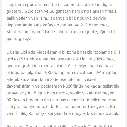
sergilenen performans, bu başarının tesadüf olmadığını
gösterdi. Gürcistan ve Bulgaristan karşısında alınan firesiz
galibiyetlerin yanı sıra, İspanya gibi bir dünya deviyle
deplasmanda kafa kafaya oynanan ve 2-2 biten maç,
Montella’nın oyun felsefesinin ne kadar olgunlaştığının bir
göstergesiydi.
Uluslar Ligi’nde Macaristan gibi zorlu bir rakibi toplamda 6-1
gibi ezici bir skorla saf dışı bırakarak A Ligi’ne yükselmek,
oyuncu grubunun mental olarak üst seviye maçlara hazır
olduğunu belgeledi. ABD kampında ev sahibini 2-1 mağlup
ederek kazanılan tarihi zafer ise takımın fiziksel
dayanıklılığının ve deplasman kültürünün ne kadar geliştiğini
ortaya koydu. Bugün karşımızda, yenilgiyi kabul etmeyen,
90 dakika boyunca ön alan baskısını sürdürebilen ve topa
sahip olma oyununu ustalıkla icra eden bir Türkiye var. Bu
yeni kimlik, Romanya karşısında en büyük kozumuz olacak.
Romanya Cephesinde Belirsizlik ve Teknik Direktör Krizi