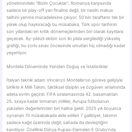
yönetimindeki “Bizim Çocuklar”, Romanya karşısında
sadece bir play-off yarı finaline değil, bir neslin makus
talihini yenme mücadelesine çıkıyor. 50 bin taraftarın tek bir
yürek olup haykıracağı bu müsabaka, Türk spor tarihinin
son yıllardaki en kritik dönemeçlerinden biri olarak kayıtlara
geçecek. Ay-yıldızlı ekibin son iki yılda sergilediği yükseliş
grafiği, bu zorlu sınav öncesinde umutları hiç olmadığı kadar
yeşertiyor.
Montella Döneminde Yeniden Doğuş ve İstatistikler
İtalyan teknik adam Vincenzo Montella’nın göreve gelişiyle
birlikte A Milli Takım, taktiksel disiplin ve özgüven anlamında
adeta evrim geçirdi. FIFA sıralamasında 42. basamaktan
25. sıraya kadar tırmanan milliler, Avrupa futbolunun
yükselen değerlerinden biri haline geldi. 2025 yılı boyunca
oynanan 10 müsabakada elde edilen 7 galibiyet, takımın
sadece kağıt üzerinde değil, sahada da devleştiğini
kanıtlıyor. Özellikle Dünya Kupası Elemeleri E Grubu’nda